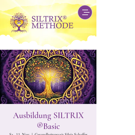
Ausbildung SILTRIX
®Basic
Sa., 11. Nov.
  |  
Gesundheitspraxis Silvia Schaffer