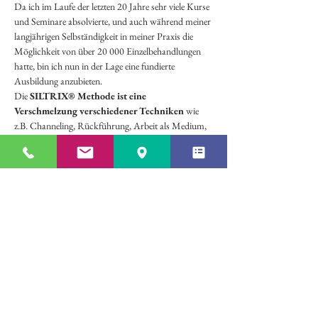
Da ich im Laufe der letzten 20 Jahre sehr viele Kurse 
und Seminare absolvierte, und auch während meiner 
langjährigen Selbständigkeit in meiner Praxis die 
Möglichkeit von über 20 000 Einzelbehandlungen 
hatte, bin ich nun in der Lage eine fundierte 
Ausbildung anzubieten.
Die 
SILTRIX® Methode ist eine 
Verschmelzung verschiedener Techniken
 wie 
z.B. Channeling, Rückführung, Arbeit als Medium, 
Quantenheilung, ...
Du wirst lernen, bewussten und unbewussten 
"Stress" sowie emotional, mental oder körperlich 
blockierende Lebensthemen zum Teil innerhalb von 
Sekunden dauerhaft entfernen.
Mehr anzeigen
Teilen