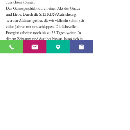
ausrichten können.
Das Ganze geschieht durch einen Akt der Gnade 
und Liebe. Durch die SILTRIX®Aufrichtung 
 werden Altlasten gelöst, die wir vielleicht schon seit 
vielen Jahren mit uns schleppen. Die liebevollen 
Energien arbeiten noch bis zu 35 Tagen weiter. In 
diesem Zeitraum und darüber hinaus, kann sich in 
den unterschiedlichsten Lebensbereichen noch 
einiges zum Wohle des Menschen ändern.
Wann:
 Es werden 2 Tage individuell vereinbart
Informationen & Anmeldung bitte unter 0664 
351 10 40
Teilen