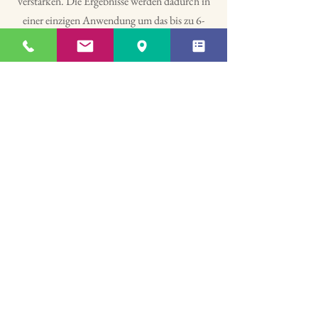
verstärken. Die Ergebnisse werden dadurch in
einer einzigen Anwendung um das bis zu 6-
fache verbessert. Die starke Wirkung der
LLLT-Lasertechnologie auf das Fettgewebe
beschleunigt den Gewichtsverlust, indem sie
die Verbesserung des Gewebetonus durch die
Stimulation von Kollagen gewährleistet.
Das Fett wird abtransportiert, Muskel werden
aufgebaut und die Haut gestrafft. Zusätzliche
wird der Körper gesundheitlich auf vielfältigste
Weise unterstützt.
Vorher / Nachher: